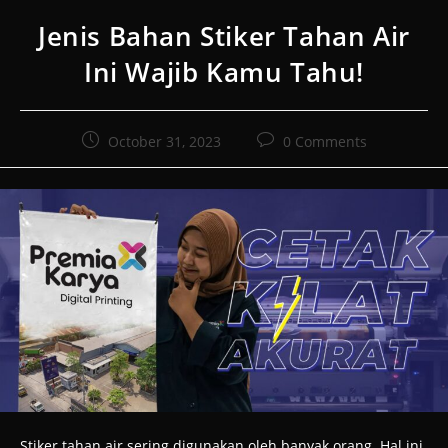
Jenis Bahan Stiker Tahan Air
Ini Wajib Kamu Tahu!
Post
Post
October 31, 2023
0 Comments
published:
comments:
Stiker tahan air sering digunakan oleh banyak orang. Hal ini