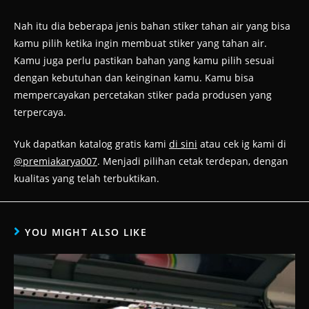
Nah itu dia beberapa jenis bahan stiker tahan air yang bisa
kamu pilih ketika ingin membuat stiker yang tahan air.
Kamu juga perlu pastikan bahan yang kamu pilih sesuai
dengan kebutuhan dan keinginan kamu. Kamu bisa
mempercayakan percetakan stiker pada produsen yang
terpercaya.
Yuk dapatkan katalog gratis kami
di sini
atau cek ig kami di
@premiakarya007
. Menjadi pilihan cetak terdepan, dengan
kualitas yang telah terbuktikan.
YOU MIGHT ALSO LIKE