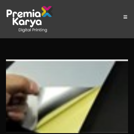
Skip
to
content