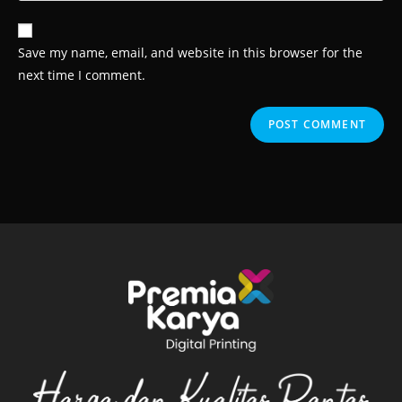
comment
to
website
comment
URL
Save my name, email, and website in this browser for the
(optional)
next time I comment.