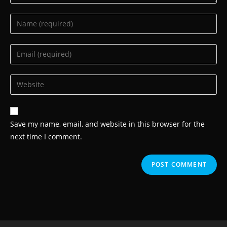
Enter
your
name
Enter
or
your
username
email
Enter
to
address
your
comment
to
website
comment
URL
Save my name, email, and website in this browser for the
(optional)
next time I comment.