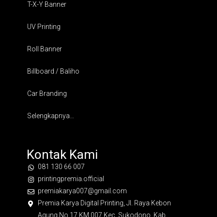
T-X-Y Banner
UV Printing
Roll Banner
Billboard / Baliho
Car Branding
Selengkapnya…
Kontak Kami
081 130 66 007
printingpremia.official
premiakarya007@gmail.com
Premia Karya Digital Printing, Jl. Raya Kebon
Agung No.17 KM 007 Kec. Sukodono, Kab