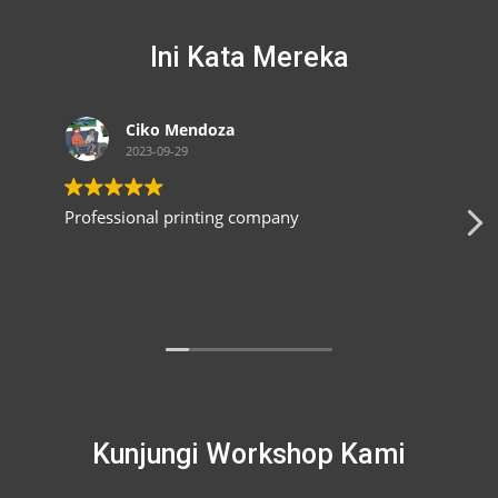
Ini Kata Mereka
Ciko Mendoza
Don
2023-09-29
2023-
fessional printing company
Cepat dan 
Kunjungi Workshop Kami