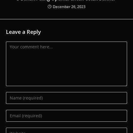
December 26, 2023
Leave a Reply
Comment
Enter
your
name
Enter
or
your
username
email
Enter
to