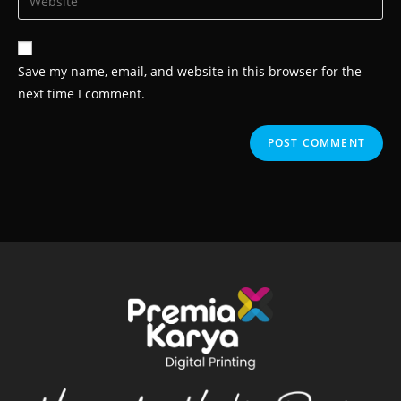
address
your
comment
to
website
comment
URL
Save my name, email, and website in this browser for the
(optional)
next time I comment.