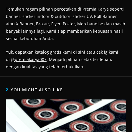
Temukan ragam pilihan percetakan di Premia Karya seperti
banner, sticker indoor & outdoor, sticker UV, Roll Banner
atau X Banner, Brosur, Flyer, Poster, Merchandise dan masih
banyak lainnya lagi. Kami siap memberikan kepuasan hasil
sesuai kebutuhan Anda.
Yuk, dapatkan katalog gratis kami
di sini
atau cek ig kami
di
@premiakarya007
. Menjadi pilihan cetak terdepan,
dengan kualitas yang telah terbuktikan.
YOU MIGHT ALSO LIKE