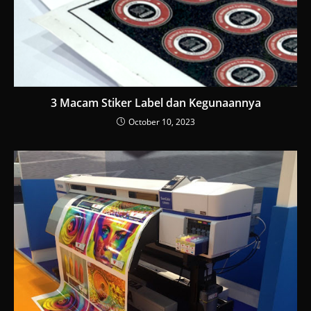
3 Macam Stiker Label dan Kegunaannya
October 10, 2023