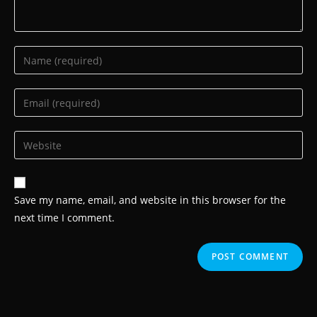
Enter
your
name
Enter
or
your
username
email
Enter
to
address
your
comment
to
website
comment
URL
Save my name, email, and website in this browser for the
(optional)
next time I comment.