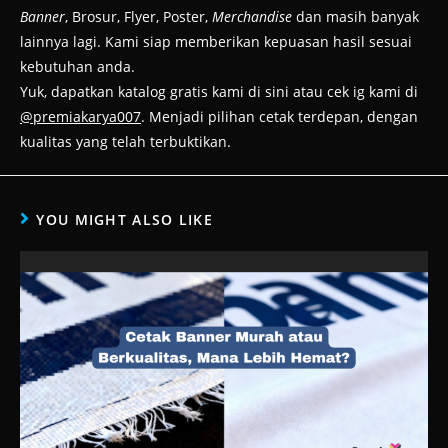
Banner
, Brosur, Flyer, Poster,
Merchandise
dan masih banyak
lainnya lagi. Kami siap memberikan kepuasan hasil sesuai
kebutuhan anda.
Yuk, dapatkan katalog gratis kami di sini atau cek ig kami di
@premiakarya007
. Menjadi pilihan cetak terdepan, dengan
kualitas yang telah terbuktikan.
YOU MIGHT ALSO LIKE