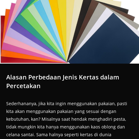
Alasan Perbedaan Jenis Kertas dalam
Percetakan
Sederhananya, jika kita ingin menggunakan pakaian, pasti
kita akan menggunakan pakaian yang sesuai dengan
kebutuhan, kan? Misalnya saat hendak menghadiri pesta,
tidak mungkin kita hanya menggunakan kaos oblong dan
celana santai. Sama halnya seperti kertas di dunia