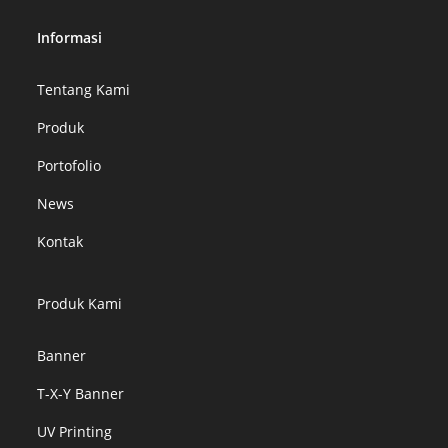
Informasi
Tentang Kami
Produk
Portofolio
News
Kontak
Produk Kami
Banner
T-X-Y Banner
UV Printing