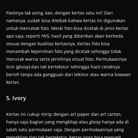
Pastinya tak asing, kan, dengan kertas satu ini? Dari
namanya, sudah bisa ditebak bahwa kertas ini digunakan
untuk mencetak foto. Meski foto bisa dicetak di jenis kertas
apa saja, seperti HVS, hasil yang diberikan akan berbeda
sesuai dengan kualitas kertasnya. Kertas foto bisa
menambah kejernihan foto yang dicetak sehingga tidak
merusak warna serta jernihnya visual foto. Permukaannya
licin (
glossy
) dan tak bertekstur sehingga hasil cetaknya
bersih tanpa ada gangguan dari tekstur atau warna bawaan
kertas.
5. Ivory
Kertas ini cukup mirip dengan art paper dan art carton,
hanya saja bagian yang mengkilap atau
glossy
hanya ada di
salah satu permukaan saja. Dengan permukaannya yang
mengkilap dan tak bertekstur, kertas Ivory bisa menjadi